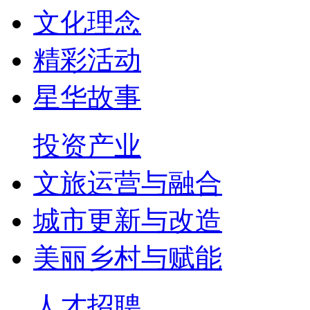
文化理念
精彩活动
星华故事
投资产业
文旅运营与融合
城市更新与改造
美丽乡村与赋能
人才招聘