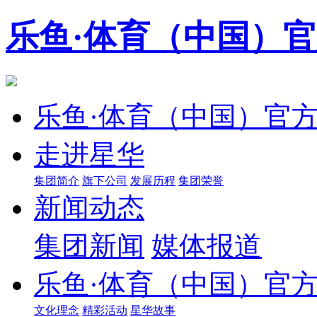
乐鱼·体育（中国）
乐鱼·体育（中国）官方网站
走进星华
集团简介
旗下公司
发展历程
集团荣誉
新闻动态
集团新闻
媒体报道
乐鱼·体育（中国）官
文化理念
精彩活动
星华故事