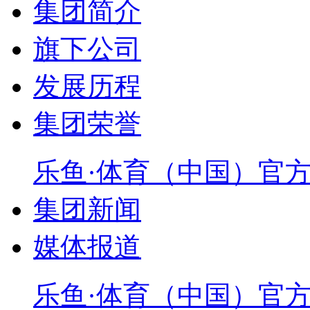
集团简介
旗下公司
发展历程
集团荣誉
乐鱼·体育（中国）官方网站
集团新闻
媒体报道
乐鱼·体育（中国）官